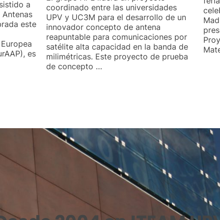
feri
sistido a
coordinado entre las universidades
cele
e Antenas
UPV y UC3M para el desarrollo de un
Madr
brada este
innovador concepto de antena
pres
reapuntable para comunicaciones por
Pro
n Europea
satélite alta capacidad en la banda de
Mate
urAAP), es
milimétricas. Este proyecto de prueba
de concepto …