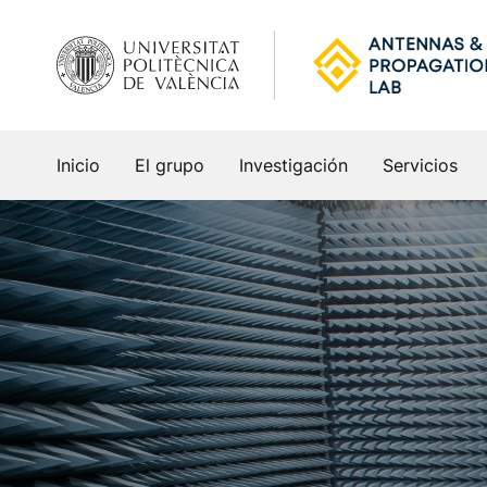
Saltar
al
contenido
Inicio
El grupo
Investigación
Servicios