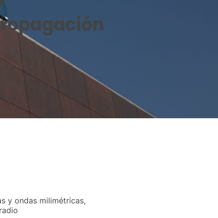
V
propagación
s y ondas milimétricas,
radio