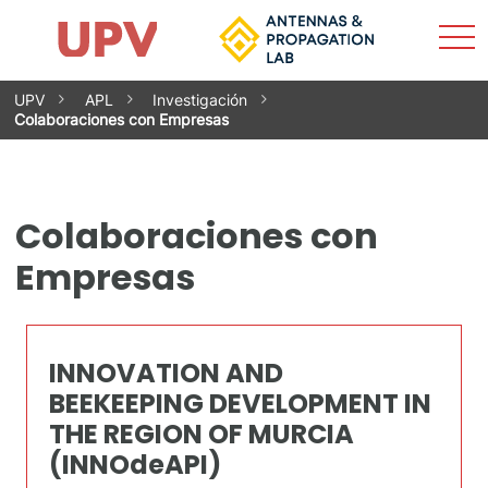
Most
Inicio
El grupo
Investigación
Servicios
Buscar
Contacto
Actualidad
men
Saltar
UPV
APL
Investigación
al
Colaboraciones con Empresas
contenido
Colaboraciones con
Empresas
INNOVATION AND
BEEKEEPING DEVELOPMENT IN
THE REGION OF MURCIA
(INNOdeAPI)