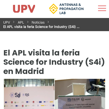
Most
Inicio
El grupo
Investigación
Servicios
Buscar
Contacto
Actualidad
men
Saltar
UPV
APL
Noticias
al
El APL visita la feria Science for Industry (S4i) …
contenido
El APL visita la feria
Science for Industry (S4i)
en Madrid