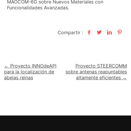
MAOCOM-6G sobre Nuevos Materiales con
Funcionalidades Avanzadas.
Compartir :
Navegación
← Proyecto INNOdeAPI
Proyecto STEERCOMM
para la localización de
sobre antenas reapuntables
de
abejas reinas
altamente eficientes →
entradas