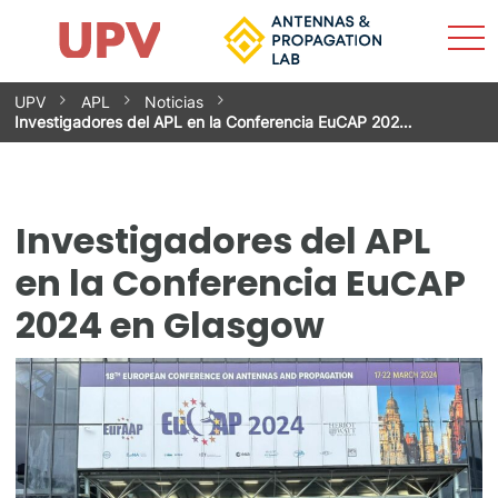
Most
Inicio
El grupo
Investigación
Servicios
Buscar
Contacto
Actualidad
men
Saltar
UPV
APL
Noticias
al
Investigadores del APL en la Conferencia EuCAP 202…
contenido
Investigadores del APL
en la Conferencia EuCAP
2024 en Glasgow