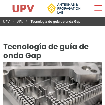
Most
Inicio
El grupo
Investigación
Servicios
Buscar
Contacto
Actualidad
men
Saltar
UPV
APL
Tecnología de guía de onda Gap
al
contenido
Tecnología de guía de
onda Gap